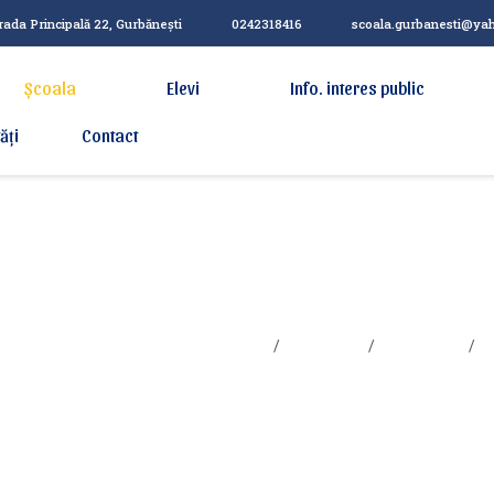
rada Principală 22, Gurbănești
0242318416
scoala.gurbanesti@ya
Școala
Elevi
Info. interes public
ăți
Contact
itate
Sunteți aici:
Acasa
Școala