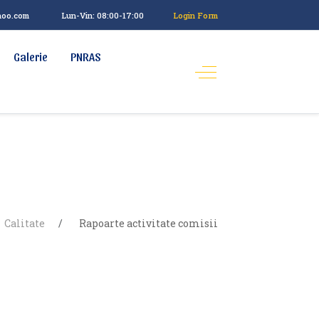
hoo.com
Lun-Vin: 08:00-17:00
Login Form
Galerie
PNRAS
Calitate
Rapoarte activitate comisii