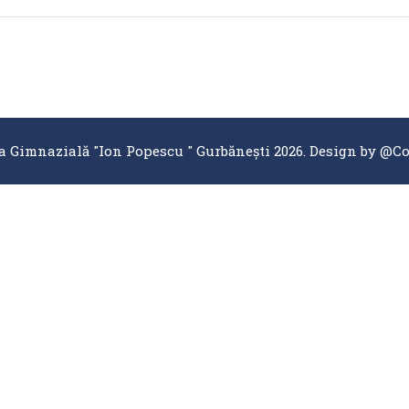
a Gimnazială "Ion Popescu " Gurbănești 2026. Design by
@Co