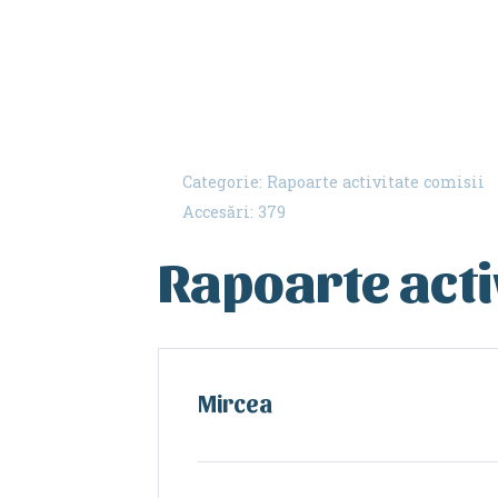
Categorie:
Rapoarte activitate comisii
Accesări: 379
Rapoarte acti
Mircea