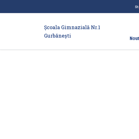
St
Școala Gimnazială Nr.1
Gurbănești
Nout
Rapoarte activ
comisii