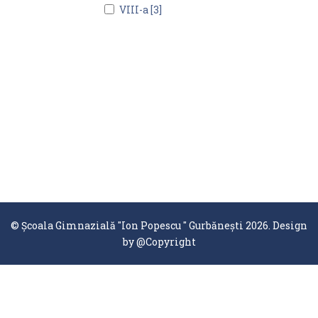
VIII-a [3]
© Școala Gimnazială "Ion Popescu " Gurbănești 2026. Design
by
@Copyright