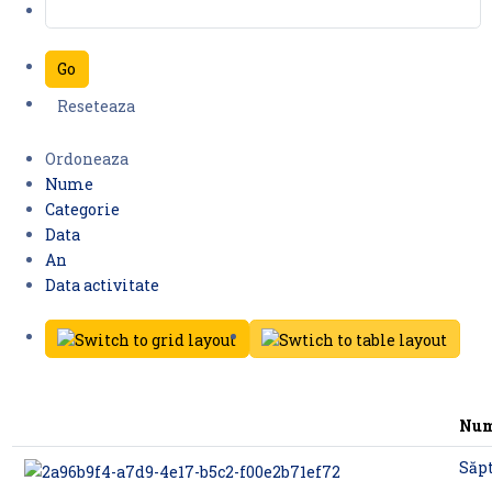
Ordoneaza
Nume
Categorie
Data
An
Data activitate
Nu
Săp