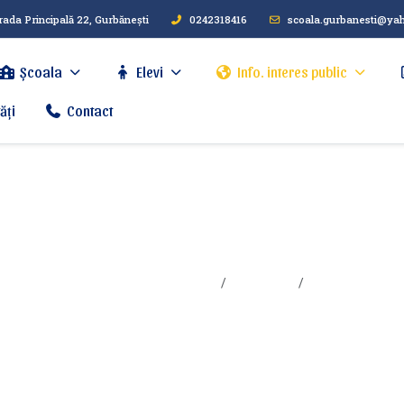
rada Principală 22, Gurbănești
0242318416
scoala.gurbanesti@ya
Școala
Elevi
Info. interes public
ăți
Contact
vere si
Sunteți aici:
Acasa
Info. interes