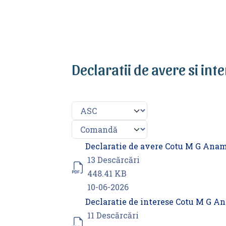
Declaratii de avere si int
Titlu
Descărcare
Declaratie de avere Cotu M G Ana
13 Descărcări
448.41 KB
10-06-2026
Declaratie de interese Cotu M G A
11 Descărcări