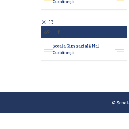
© Școal