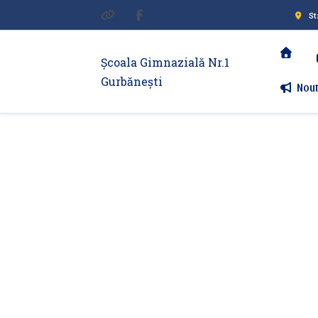
St
Școala Gimnazială Nr.1
Gurbănești
Nout
Declaratii de a
interese