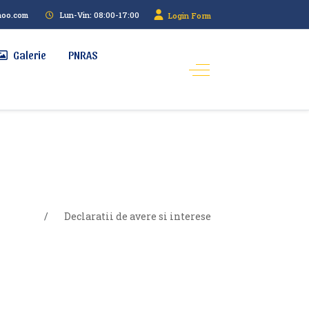
hoo.com
Lun-Vin: 08:00-17:00
Login Form
Galerie
PNRAS
 public
Declaratii de avere si interese