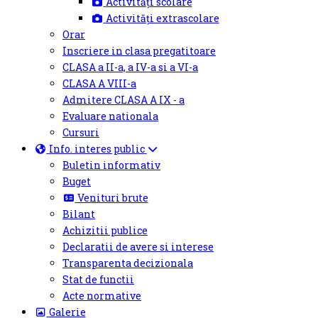
Activități scolare
Activități extrascolare
Orar
Inscriere in clasa pregatitoare
CLASA a II-a, a IV-a si a VI-a
CLASA A VIII-a
Admitere CLASA A IX - a
Evaluare nationala
Cursuri
Info. interes public
Buletin informativ
Buget
Venituri brute
Bilant
Achizitii publice
Declaratii de avere si interese
Transparenta decizionala
Stat de functii
Acte normative
Galerie