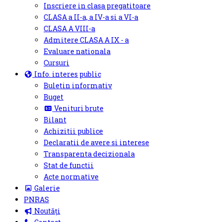
Inscriere in clasa pregatitoare
CLASA a II-a, a IV-a si a VI-a
CLASA A VIII-a
Admitere CLASA A IX - a
Evaluare nationala
Cursuri
Info. interes public
Buletin informativ
Buget
Venituri brute
Bilant
Achizitii publice
Declaratii de avere si interese
Transparenta decizionala
Stat de functii
Acte normative
Galerie
PNRAS
Noutăți