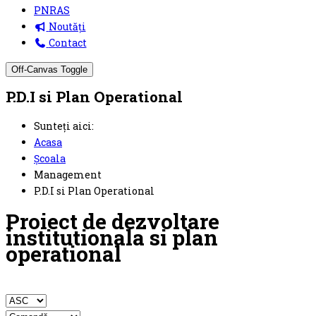
PNRAS
Noutăți
Contact
Off-Canvas Toggle
P.D.I si Plan Operational
Sunteți aici:
Acasa
Școala
Management
P.D.I si Plan Operational
Proiect de dezvoltare
institutionala si plan
operational