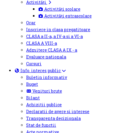
Activități
Activități scolare
Activități extrascolare
Orar
Inscriere in clasa pregatitoare
CLASA a II-a, a IV-a si a VI-a
CLASA A VIII-a
Admitere CLASA A IX - a
Evaluare nationala
Cursuri
Info. interes public
Buletin informativ
Buget
Venituri brute
Bilant
Achizitii publice
Declaratii de avere si interese
Transparenta decizionala
Stat de functii
Acte normative