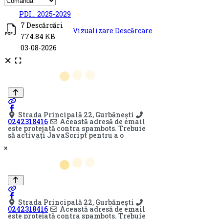
Titlu
Descărcare
PDI_ 2025-2029
7 Descărcări
Vizualizare
Descărcare
774.84 KB
03-08-2026
×