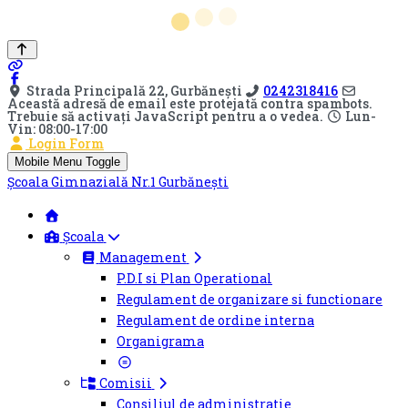
Strada Principală 22, Gurbănești
0242318416
Această adresă de email este protejată contra spambots.
Trebuie să activați JavaScript pentru a o vedea.
Lun-
Vin: 08:00-17:00
Login Form
Mobile Menu Toggle
Școala Gimnazială Nr.1 Gurbănești
Școala
Management
P.D.I si Plan Operational
Regulament de organizare si functionare
Regulament de ordine interna
Organigrama
Comisii
Consiliul de administratie