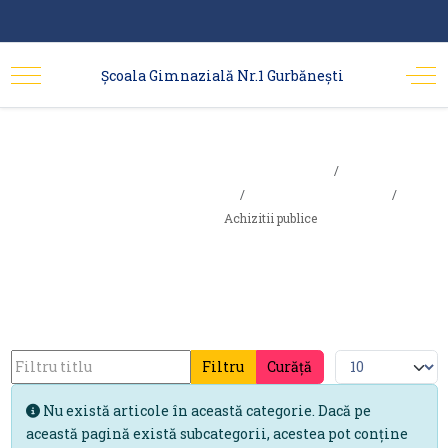
Școala Gimnazială Nr.1 Gurbănești
Sunteți aici:
Achizitii
Acasa
Info. interes public
publice
Achizitii publice
Filtru
Curăță
Nu există articole în această categorie. Dacă pe
această pagină există subcategorii, acestea pot conține