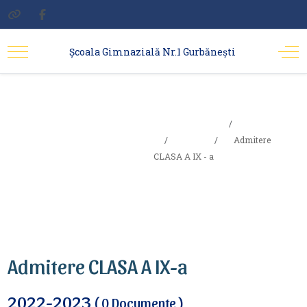
Școala Gimnazială Nr.1 Gurbănești
Admitere
Sunteți aici:
Acasa
CLASA A IX -
Elevi
Admitere
CLASA A IX - a
a
Admitere CLASA A IX-a
2022-2023
( 0 Documente )